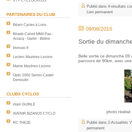
VTT- CYCLOCROSS
Publié dans
4-résultats co
Lien permanent
PARTENAIRES DU CLUB
Béarn Cycles à Lons
09/08/2015
Birade-Calvet MMA Pau -
Arzacq - Garlin - Billère
Sortie du dimanc
bivouac.fr
Belle sortie ce dimanche 09
Leclerc Mazères-Lezons
parcours de 90km, avec un
Mairie Mazères-Lezons
Optic 2000 Serres-Castet
Demoulin
CLUBS CYCLOS
Alain GUINLE
photo réalisé
AVENIR BIZANOS CYCLO
Publié dans
2-Actualités
RC THEZE
permanent