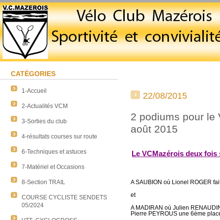
CATÉGORIES
1-Accueil
22/08/2015
2-Actualités VCM
2 podiums pour le
3-Sorties du club
août 2015
4-résultats courses sur route
6-Techniques et astuces
Le VCMazérois deux fois 
7-Matériel et Occasions
8-Section TRAIL
A SAUBION où Lionel ROGER fait 
et
COURSE CYCLISTE SENDETS
05/2024
A MADIRAN où Julien RENAUDIN f
Pierre PEYROUS une 6ème place t