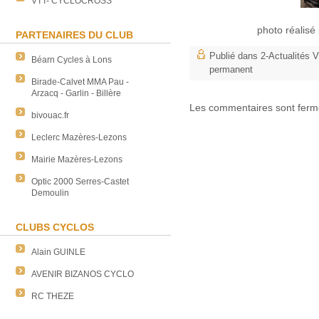
VTT- CYCLOCROSS
photo réalisé
PARTENAIRES DU CLUB
Publié dans
2-Actualités
Béarn Cycles à Lons
permanent
Birade-Calvet MMA Pau -
Arzacq - Garlin - Billère
Les commentaires sont ferm
bivouac.fr
Leclerc Mazères-Lezons
Mairie Mazères-Lezons
Optic 2000 Serres-Castet
Demoulin
CLUBS CYCLOS
Alain GUINLE
AVENIR BIZANOS CYCLO
RC THEZE