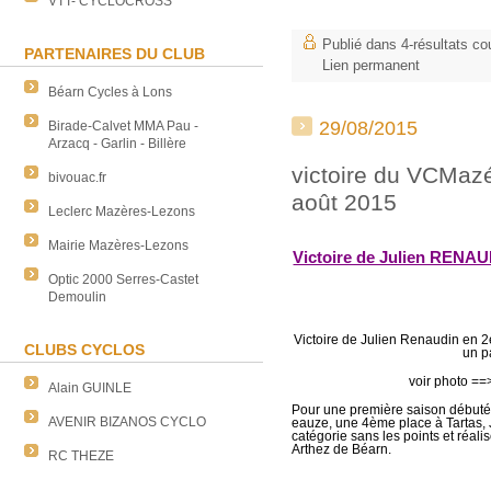
VTT- CYCLOCROSS
Publié dans
4-résultats co
PARTENAIRES DU CLUB
Lien permanent
Béarn Cycles à Lons
29/08/2015
Birade-Calvet MMA Pau -
Arzacq - Garlin - Billère
victoire du VCMazé
bivouac.fr
août 2015
Leclerc Mazères-Lezons
Mairie Mazères-Lezons
Victoire de Julien RENAU
Optic 2000 Serres-Castet
Demoulin
Victoire de Julien Renaudin en 2è
CLUBS CYCLOS
un p
voir phot
Alain GUINLE
Pour une première saison début
AVENIR BIZANOS CYCLO
eauze, une 4ème place à Tartas,
catégorie sans les points et réal
Arthez de Béarn.
RC THEZE