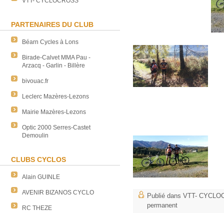
VTT- CYCLOCROSS
PARTENAIRES DU CLUB
Béarn Cycles à Lons
Birade-Calvet MMA Pau -
Arzacq - Garlin - Billère
bivouac.fr
Leclerc Mazères-Lezons
Mairie Mazères-Lezons
Optic 2000 Serres-Castet
Demoulin
CLUBS CYCLOS
Alain GUINLE
AVENIR BIZANOS CYCLO
Publié dans
VTT- CYCLO
permanent
RC THEZE