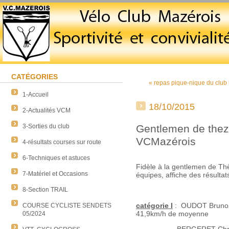
CATÉGORIES
« repas pique-nique du club
1-Accueil
18/10/2015
2-Actualités VCM
3-Sorties du club
Gentlemen de thez
VCMazérois
4-résultats courses sur route
6-Techniques et astuces
Fidèle à la gentlemen de Th
7-Matériel et Occasions
équipes, affiche des résultats
8-Section TRAIL
catégorie I
: OUDOT Bruno 
COURSE CYCLISTE SENDETS
41,9km/h de moyenne
05/2024