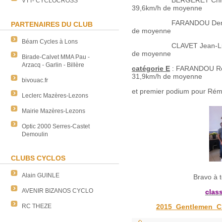
BERGERET Christohe 
VTT- CYCLOCROSS
39,6km/h de moyenne
FARANDOU Denis - MA
PARTENAIRES DU CLUB
de moyenne
Béarn Cycles à Lons
CLAVET Jean-Luc - CE
de moyenne
Birade-Calvet MMA Pau -
Arzacq - Garlin - Billère
catégorie E
: FARANDOU Ré
31,9km/h de moyenne
bivouac.fr
et premier podium pour Rém
Leclerc Mazères-Lezons
Mairie Mazères-Lezons
Optic 2000 Serres-Castet
Demoulin
CLUBS CYCLOS
Alain GUINLE
Bravo à t
AVENIR BIZANOS CYCLO
clas
2015_Gentlemen_Cl
RC THEZE