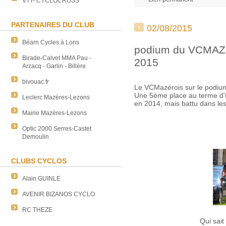
VTT- CYCLOCROSS
PARTENAIRES DU CLUB
02/08/2015
Béarn Cycles à Lons
podium du VCMAZE
Birade-Calvet MMA Pau -
2015
Arzacq - Garlin - Billère
bivouac.fr
Le VCMazérois sur le podiu
Une 5ème place au terme d'
Leclerc Mazères-Lezons
en 2014, mais battu dans le
Mairie Mazères-Lezons
Optic 2000 Serres-Castet
Demoulin
CLUBS CYCLOS
Alain GUINLE
AVENIR BIZANOS CYCLO
RC THEZE
Qui sai