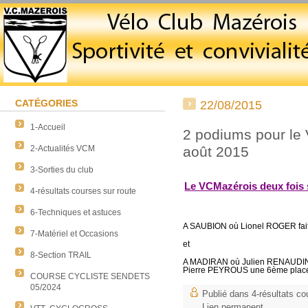
CATÉGORIES
22/08/2015
1-Accueil
2 podiums pour le
2-Actualités VCM
août 2015
3-Sorties du club
Le VCMazérois deux fois 
4-résultats courses sur route
6-Techniques et astuces
A SAUBION où Lionel ROGER fait 
7-Matériel et Occasions
et
8-Section TRAIL
A MADIRAN où Julien RENAUDIN f
Pierre PEYROUS une 6ème place t
COURSE CYCLISTE SENDETS
05/2024
Publié dans
4-résultats co
Lien permanent