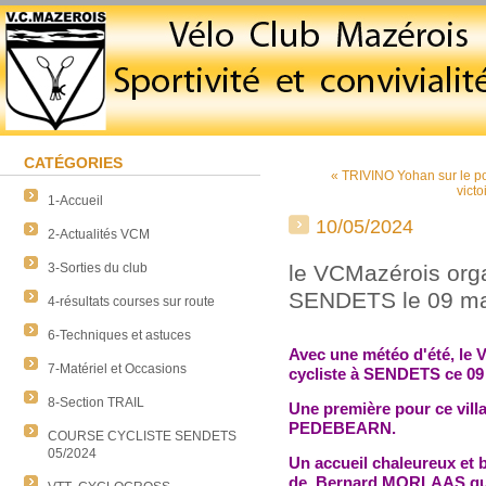
CATÉGORIES
« TRIVINO Yohan sur le 
vict
1-Accueil
10/05/2024
2-Actualités VCM
3-Sorties du club
le VCMazérois orga
SENDETS le 09 ma
4-résultats courses sur route
6-Techniques et astuces
Avec une météo d'été, le 
7-Matériel et Occasions
cycliste à SENDETS ce 09
8-Section TRAIL
Une première pour ce vill
PEDEBEARN.
COURSE CYCLISTE SENDETS
05/2024
Un accueil chaleureux et b
de Bernard MORLAAS qui a