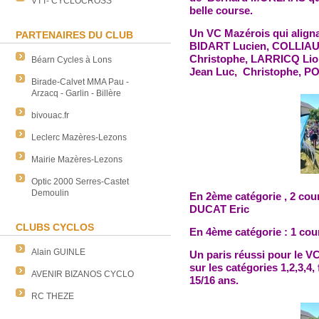
VTT- CYCLOCROSS
belle course.
Un VC Mazérois qui aligna
PARTENAIRES DU CLUB
BIDART Lucien, COLLIAU
Christophe, LARRICQ Li
Béarn Cycles à Lons
Jean Luc, Christophe, P
Birade-Calvet MMA Pau -
Arzacq - Garlin - Billère
bivouac.fr
Leclerc Mazères-Lezons
Mairie Mazères-Lezons
Optic 2000 Serres-Castet
Demoulin
En 2ème catégorie , 2 co
DUCAT Eric
CLUBS CYCLOS
En 4ème catégorie : 1 co
Alain GUINLE
Un paris réussi pour le V
sur les catégories 1,2,3,4,
AVENIR BIZANOS CYCLO
15/16 ans.
RC THEZE