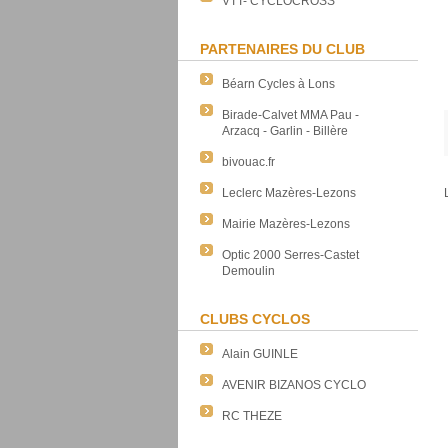
VTT- CYCLOCROSS
PARTENAIRES DU CLUB
Béarn Cycles à Lons
Birade-Calvet MMA Pau -
Arzacq - Garlin - Billère
bivouac.fr
Leclerc Mazères-Lezons
Mairie Mazères-Lezons
Optic 2000 Serres-Castet
Demoulin
CLUBS CYCLOS
Alain GUINLE
AVENIR BIZANOS CYCLO
RC THEZE