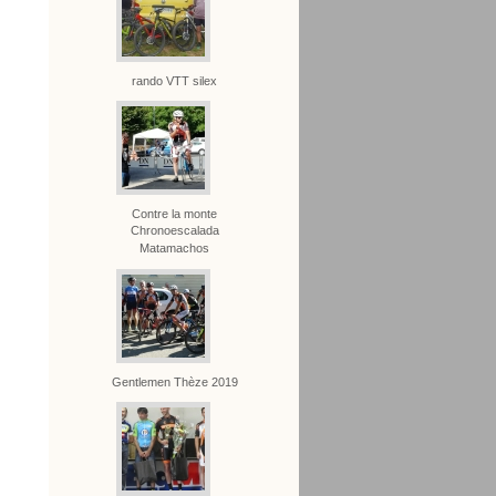
rando VTT silex
Contre la monte
Chronoescalada
Matamachos
Gentlemen Thèze 2019