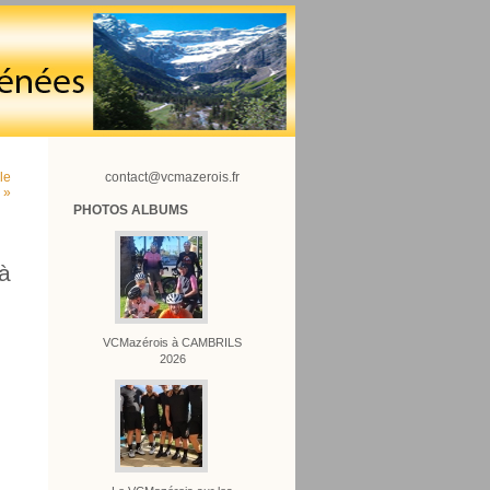
le
contact@vcmazerois.fr
 »
PHOTOS ALBUMS
à
VCMazérois à CAMBRILS
2026