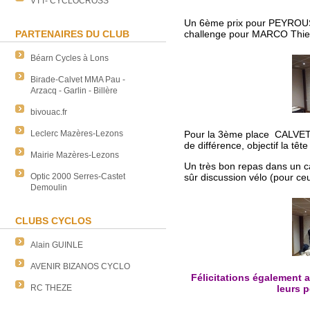
VTT- CYCLOCROSS
Un 6ème prix pour PEYROUS 
PARTENAIRES DU CLUB
challenge pour MARCO Thier
Béarn Cycles à Lons
Birade-Calvet MMA Pau -
Arzacq - Garlin - Billère
bivouac.fr
Pour la 3ème place CALVET 
Leclerc Mazères-Lezons
de différence, objectif la t
Mairie Mazères-Lezons
Un très bon repas dans un c
sûr discussion vélo (pour ce
Optic 2000 Serres-Castet
Demoulin
CLUBS CYCLOS
Alain GUINLE
AVENIR BIZANOS CYCLO
Félicitations également 
leurs 
RC THEZE