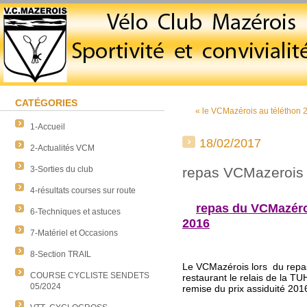
CATÉGORIES
« le VCMazérois au téléthon
1-Accueil
18/02/2017
2-Actualités VCM
3-Sorties du club
repas VCMazerois e
4-résultats courses sur route
repas du VCMazéroi
6-Techniques et astuces
2016
7-Matériel et Occasions
8-Section TRAIL
Le VCMazérois lors du repas
COURSE CYCLISTE SENDETS
restaurant le relais de la T
05/2024
remise du prix assiduité 201