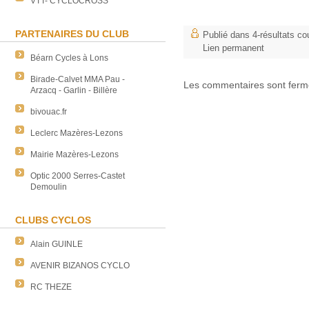
VTT- CYCLOCROSS
Bravo E
PARTENAIRES DU CLUB
Publié dans
4-résultats co
Lien permanent
Béarn Cycles à Lons
Birade-Calvet MMA Pau -
Les commentaires sont ferm
Arzacq - Garlin - Billère
bivouac.fr
Leclerc Mazères-Lezons
Mairie Mazères-Lezons
Optic 2000 Serres-Castet
Demoulin
CLUBS CYCLOS
Alain GUINLE
AVENIR BIZANOS CYCLO
RC THEZE