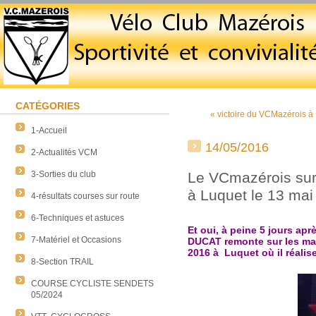
CATÉGORIES
« victoire du VCMazérois 
1-Accueil
14/05/2016
2-Actualités VCM
3-Sorties du club
Le VCmazérois su
à Luquet le 13 mai
4-résultats courses sur route
6-Techniques et astuces
Et oui, à peine 5 jours apr
7-Matériel et Occasions
DUCAT remonte sur les ma
2016 à Luquet où il réali
8-Section TRAIL
COURSE CYCLISTE SENDETS
05/2024