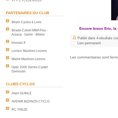
VTT- CYCLOCROSS
PARTENAIRES DU CLUB
Béarn Cycles à Lons
Encore bravo Eric, la
Birade-Calvet MMA Pau -
Arzacq - Garlin - Billère
Publié dans
4-résultats co
bivouac.fr
Lien permanent
Leclerc Mazères-Lezons
Les commentaires sont ferm
Mairie Mazères-Lezons
Optic 2000 Serres-Castet
Demoulin
CLUBS CYCLOS
Alain GUINLE
AVENIR BIZANOS CYCLO
RC THEZE