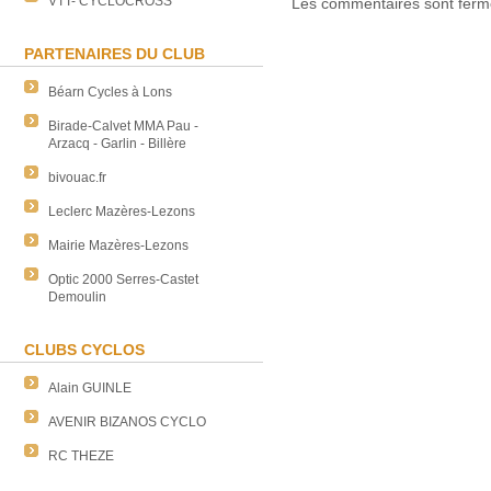
VTT- CYCLOCROSS
Les commentaires sont ferm
PARTENAIRES DU CLUB
Béarn Cycles à Lons
Birade-Calvet MMA Pau -
Arzacq - Garlin - Billère
bivouac.fr
Leclerc Mazères-Lezons
Mairie Mazères-Lezons
Optic 2000 Serres-Castet
Demoulin
CLUBS CYCLOS
Alain GUINLE
AVENIR BIZANOS CYCLO
RC THEZE