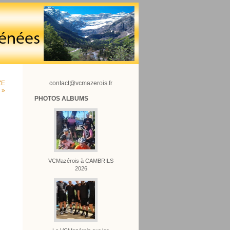
ZE
contact@vcmazerois.fr
 »
PHOTOS ALBUMS
VCMazérois à CAMBRILS
2026