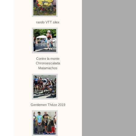
rando VTT silex
Contre la monte
Chronoescalada
Matamachos
Gentlemen Thèze 2019