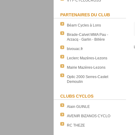
VTT- CYCLOCROSS
PARTENAIRES DU CLUB
Béarn Cycles à Lons
Birade-Calvet MMA Pau -
Arzacq - Garlin - Billère
bivouac.fr
Leclerc Mazères-Lezons
Mairie Mazères-Lezons
Optic 2000 Serres-Castet
Demoulin
CLUBS CYCLOS
Alain GUINLE
AVENIR BIZANOS CYCLO
RC THEZE