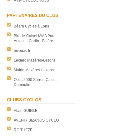
VTT- CYCLOCROSS
PARTENAIRES DU CLUB
Béarn Cycles à Lons
Birade-Calvet MMA Pau -
Arzacq - Garlin - Billère
bivouac.fr
Leclerc Mazères-Lezons
Mairie Mazères-Lezons
Optic 2000 Serres-Castet
Demoulin
CLUBS CYCLOS
Alain GUINLE
AVENIR BIZANOS CYCLO
RC THEZE