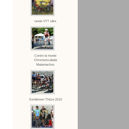
rando VTT silex
Contre la monte
Chronoescalada
Matamachos
Gentlemen Thèze 2019