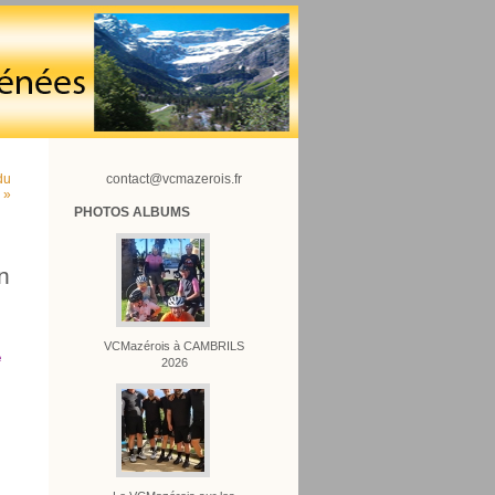
du
contact@vcmazerois.fr
 »
PHOTOS ALBUMS
n
VCMazérois à CAMBRILS
e
2026