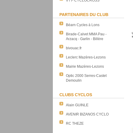
VTT- CYCLOCROSS
PARTENAIRES DU CLUB
Béarn Cycles à Lons
Birade-Calvet MMA Pau -
s
Arzacq - Garlin - Billère
bivouac.fr
Leclerc Mazères-Lezons
Mairie Mazères-Lezons
Optic 2000 Serres-Castet
Demoulin
CLUBS CYCLOS
Alain GUINLE
AVENIR BIZANOS CYCLO
RC THEZE