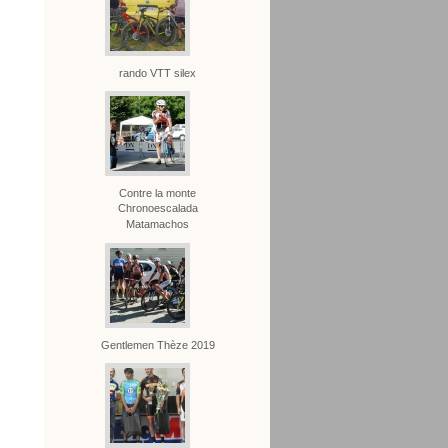
rando VTT silex
Contre la monte
Chronoescalada
Matamachos
Gentlemen Thèze 2019