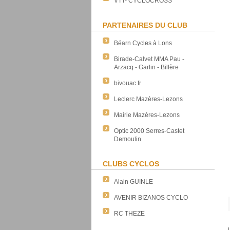
VTT- CYCLOCROSS
PARTENAIRES DU CLUB
Béarn Cycles à Lons
Birade-Calvet MMA Pau -
Arzacq - Garlin - Billère
bivouac.fr
Leclerc Mazères-Lezons
Mairie Mazères-Lezons
Optic 2000 Serres-Castet
Demoulin
CLUBS CYCLOS
Alain GUINLE
AVENIR BIZANOS CYCLO
RC THEZE