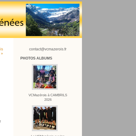
is
contact@vcmazerois.fr
 »
PHOTOS ALBUMS
VCMazérois à CAMBRILS
2026
r