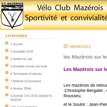
CATÉGORIES
1-Accueil
09/05/2021
2-Actualités VCM
les Mazérois sur l
3-Sorties du club
4-résultats courses sur route
Les Mazérois sur l
6-Techniques et astuces
7-Matériel et Occasions
Les mazérois de retour
8-Section TRAIL
:Christophe Bergalet ,
Rousseu,
COURSE CYCLISTE SENDETS
05/2024
et le Soulor : Jean-Pi