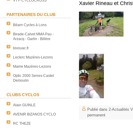
VTT- CYCLOCROSS
Xavier Rineau et Chri
PARTENAIRES DU CLUB
Béarn Cycles à Lons
Birade-Calvet MMA Pau -
Arzacq - Garlin - Billère
bivouac.fr
Leclerc Mazères-Lezons
Mairie Mazères-Lezons
Optic 2000 Serres-Castet
Demoulin
CLUBS CYCLOS
Alain GUINLE
Publié dans
2-Actualités
AVENIR BIZANOS CYCLO
permanent
RC THEZE