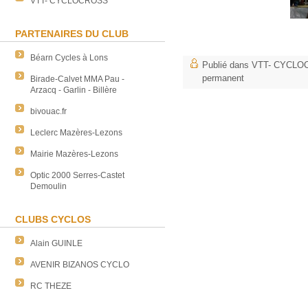
VTT- CYCLOCROSS
PARTENAIRES DU CLUB
Béarn Cycles à Lons
Publié dans
VTT- CYCLO
permanent
Birade-Calvet MMA Pau -
Arzacq - Garlin - Billère
bivouac.fr
Leclerc Mazères-Lezons
Mairie Mazères-Lezons
Optic 2000 Serres-Castet
Demoulin
CLUBS CYCLOS
Alain GUINLE
AVENIR BIZANOS CYCLO
RC THEZE