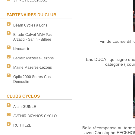
VTT- CYCLOCROSS
PARTENAIRES DU CLUB
Béarn Cycles à Lons
Birade-Calvet MMA Pau -
Arzacq - Garlin - Billère
Fin de course diff
bivouac.fr
Leclerc Mazères-Lezons
Eric DUCAT qui signe une
catégorie ( cour
Mairie Mazères-Lezons
Optic 2000 Serres-Castet
Demoulin
CLUBS CYCLOS
Alain GUINLE
AVENIR BIZANOS CYCLO
RC THEZE
Belle récompense au terme 
avec Christophe EECKHOUT