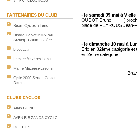
VTT- CYCLOCROSS
-
le samedi 09 mai à Vielle
PARTENAIRES DU CLUB
OUDOT Bruno ( prochaine
place de PEYROUS Jean-P
Béarn Cycles à Lons
Birade-Calvet MMA Pau -
Arzacq - Garlin - Billère
-
le dimanche 10 mai à Lur
Eric en 32ème catégorie e
bivouac.fr
en 2ème catégorie
Leclerc Mazères-Lezons
Mairie Mazères-Lezons
Brav
Optic 2000 Serres-Castet
Demoulin
CLUBS CYCLOS
Alain GUINLE
AVENIR BIZANOS CYCLO
RC THEZE