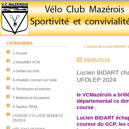
CATÉGORIES
« victoire de Lucien BIDART
1-Accueil
29/05/2024
2-Actualités VCM
3-Sorties du club
Lucien BIDART ch
UFOLEP 2024
4-résultats courses sur route
6-Techniques et astuces
le VCMazérois a brill
7-Matériel et Occasions
départemental ce dim
course .
8-Section TRAIL
COURSE CYCLISTE SENDETS
Lucien BIDART échap
05/2024
coureur du GCP, les 