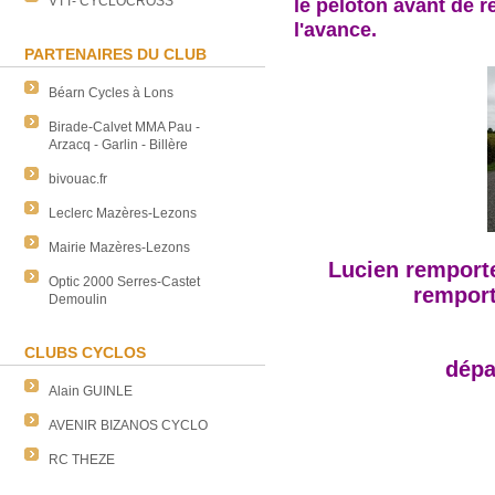
VTT- CYCLOCROSS
le peloton avant de 
l'avance.
PARTENAIRES DU CLUB
Béarn Cycles à Lons
Birade-Calvet MMA Pau -
Arzacq - Garlin - Billère
bivouac.fr
Leclerc Mazères-Lezons
Mairie Mazères-Lezons
Lucien remporte 
Optic 2000 Serres-Castet
rempor
Demoulin
CLUBS CYCLOS
dépa
Alain GUINLE
AVENIR BIZANOS CYCLO
RC THEZE