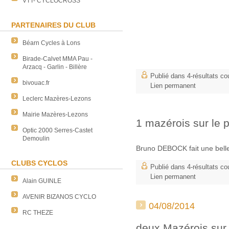
VTT- CYCLOCROSS
PARTENAIRES DU CLUB
Béarn Cycles à Lons
Birade-Calvet MMA Pau -
Arzacq - Garlin - Billère
Publié dans
4-résultats co
bivouac.fr
Lien permanent
Leclerc Mazères-Lezons
Mairie Mazères-Lezons
1 mazérois sur le 
Optic 2000 Serres-Castet
Demoulin
Bruno DEBOCK fait une belle
CLUBS CYCLOS
Publié dans
4-résultats co
Lien permanent
Alain GUINLE
AVENIR BIZANOS CYCLO
04/08/2014
RC THEZE
deux Mazérois sur 